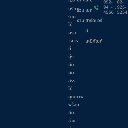
บทความ
มิ
และ
092-
02-
941-
,
925-
บริการ
ร่วม
เนท
4556
5254
งาน
งาน
ฮาร์ดแวร์
ไม้
สี
ครบ
วงจร
เคมีภัณฑ์
ที่
มุ่ง
มั่น
คัด
สรร
ไม้
คุณภาพ
พร้อม
ทีม
ช่าง