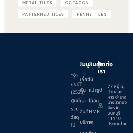
METAL TILES
OCTAGON
PATTERNED TILES
PENNY TILES
เมนู
สินค้า
ติดต่อ
เรา
“รุ่ง
เกี่ยว
ไม้
สมบัติ
77 หมู่ 5,
กับ
แปรรูป
ตำบลละ
(2528)”
หาร อำเภอ
ศูนย์
เรา
ไม้อัด
บางบัวทอง
จังหวัด
รวม
สินค้า
HMR
นนทบุรี
วัสดุ
11110
บริการ
ลา
ประเทศไทย
ไม้