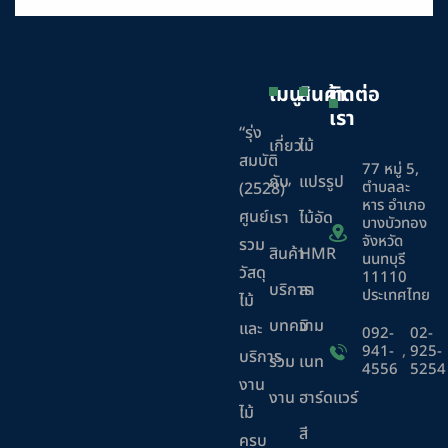
เมนู
สินค้า
ติดต่อ
เรา
“รุ่ง
เกี่ยว
ไม้
สมบัติ
77 หมู่ 5,
กับ
แปรรูป
ตำบลละ
(2528)”
หาร อำเภอ
ศูนย์
เรา
ไม้อัด
บางบัวทอง
จังหวัด
รวม
สินค้า
HMR
นนทบุรี
วัสดุ
11110
บริการ
ลา
ประเทศไทย
ไม้
บทความ
มิ
และ
092-
02-
941-
,
925-
บริการ
ร่วม
เนท
4556
5254
งาน
งาน
ฮาร์ดแวร์
ไม้
สี
ครบ