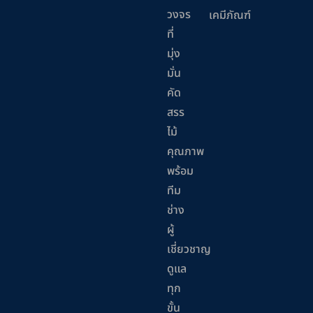
วงจร
เคมีภัณฑ์
ที่
มุ่ง
มั่น
คัด
สรร
ไม้
คุณภาพ
พร้อม
ทีม
ช่าง
ผู้
เชี่ยวชาญ
ดูแล
ทุก
ขั้น