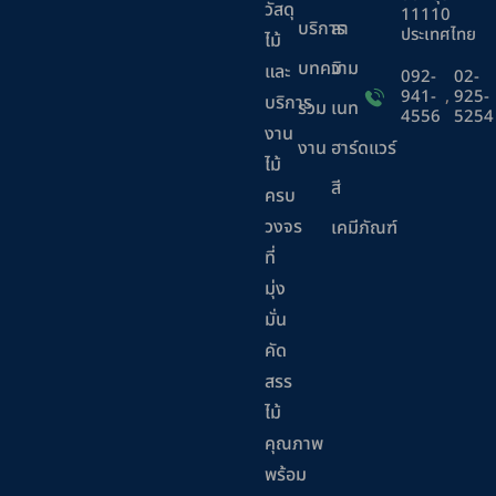
วัสดุ
11110
บริการ
ลา
ประเทศไทย
ไม้
บทความ
มิ
และ
092-
02-
941-
,
925-
บริการ
ร่วม
เนท
4556
5254
งาน
งาน
ฮาร์ดแวร์
ไม้
สี
ครบ
วงจร
เคมีภัณฑ์
ที่
มุ่ง
มั่น
คัด
สรร
ไม้
คุณภาพ
พร้อม