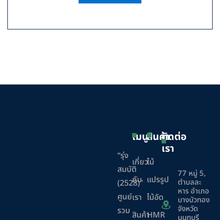
เมนู
สินค้า
ติดต่อ
เรา
“รุ่ง
เกี่ยว
ไม้
สมบัติ
77 หมู่ 5,
กับ
แปรรูป
ตำบลละ
(2528)”
หาร อำเภอ
ศูนย์
เรา
ไม้อัด
บางบัวทอง
จังหวัด
รวม
สินค้า
HMR
นนทบุรี