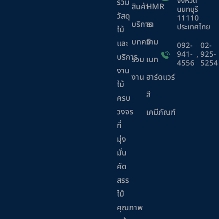
จังหวัด
รวม
สินค้า
HMR
นนทบุรี
วัสดุ
11110
บริการ
ลา
ประเทศไทย
ไม้
บทความ
มิ
และ
092-
02-
941-
,
925-
บริการ
ร่วม
เนท
4556
5254
งาน
งาน
ฮาร์ดแวร์
ไม้
สี
ครบ
วงจร
เคมีภัณฑ์
ที่
มุ่ง
มั่น
คัด
สรร
ไม้
คุณภาพ