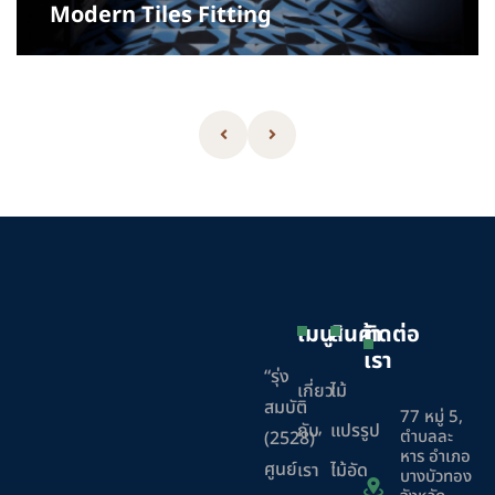
Modern Tiles Fitting
เมนู
สินค้า
ติดต่อ
เรา
“รุ่ง
เกี่ยว
ไม้
สมบัติ
77 หมู่ 5,
กับ
แปรรูป
ตำบลละ
(2528)”
หาร อำเภอ
ศูนย์
เรา
ไม้อัด
บางบัวทอง