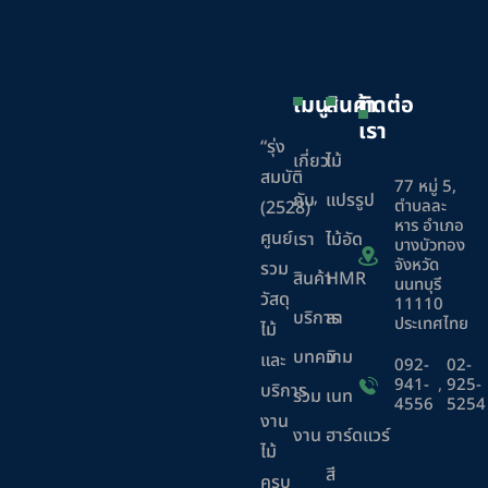
เมนู
สินค้า
ติดต่อ
เรา
“รุ่ง
เกี่ยว
ไม้
สมบัติ
77 หมู่ 5,
กับ
แปรรูป
ตำบลละ
(2528)”
หาร อำเภอ
ศูนย์
เรา
ไม้อัด
บางบัวทอง
จังหวัด
รวม
สินค้า
HMR
นนทบุรี
วัสดุ
11110
บริการ
ลา
ประเทศไทย
ไม้
บทความ
มิ
และ
092-
02-
941-
,
925-
บริการ
ร่วม
เนท
4556
5254
งาน
งาน
ฮาร์ดแวร์
ไม้
สี
ครบ