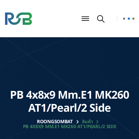
PB 4x8x9 Mm.E1 MK260
AT1/Pearl/2 Side
ROONGSOMBAT
สินค้า
PB 4X8X9 MM.E1 MK260 AT1/PEARL/2 SIDE