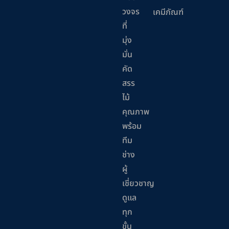
วงจร
เคมีภัณฑ์
ที่
มุ่ง
มั่น
คัด
สรร
ไม้
คุณภาพ
พร้อม
ทีม
ช่าง
ผู้
เชี่ยวชาญ
ดูแล
ทุก
ขั้น