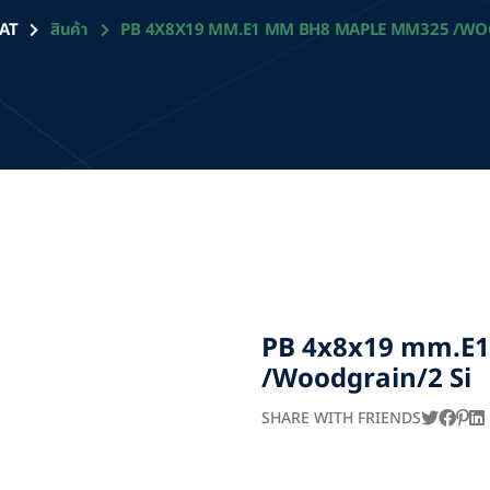
AT
สินค้า
PB 4X8X19 MM.E1 MM BH8 MAPLE MM325 /WO
PB 4x8x19 mm.E
/Woodgrain/2 Si
SHARE WITH FRIENDS