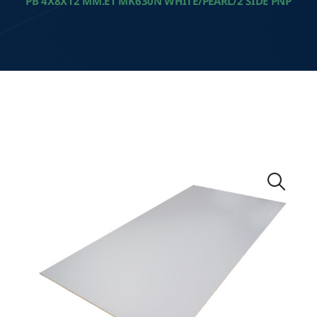
PB 4X8X12 MM.E1 MK630N WHITE/PEARL/2 SIDE PNP