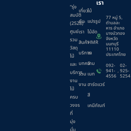
เรา
“รุ่ง
เกี่ยว
ไม้
สมบัติ
77 หมู่ 5,
กับ
แปรรูป
ตำบลละ
(2528)”
หาร อำเภอ
ศูนย์
เรา
ไม้อัด
บางบัวทอง
จังหวัด
รวม
สินค้า
HMR
นนทบุรี
วัสดุ
11110
บริการ
ลา
ประเทศไทย
ไม้
บทความ
มิ
และ
092-
02-
941-
,
925-
บริการ
ร่วม
เนท
4556
5254
งาน
งาน
ฮาร์ดแวร์
ไม้
สี
ครบ
วงจร
เคมีภัณฑ์
ที่
มุ่ง
มั่น