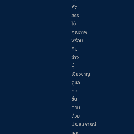
คัด
สรร
ไม้
คุณภาพ
พร้อม
ทีม
ช่าง
ผู้
เชี่ยวชาญ
ดูแล
ทุก
ขั้น
ตอน
ด้วย
ประสบการณ์
และ