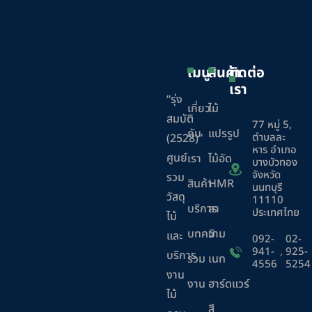
เมนู
สินค้า
ติดต่อ
เรา
“รุ่ง
เกี่ยว
ไม้
สมบัติ
77 หมู่ 5,
กับ
แปรรูป
ตำบลละ
(2528)”
หาร อำเภอ
ศูนย์
เรา
ไม้อัด
บางบัวทอง
จังหวัด
รวม
สินค้า
HMR
นนทบุรี
วัสดุ
11110
บริการ
ลา
ประเทศไทย
ไม้
บทความ
มิ
และ
092-
02-
941-
,
925-
บริการ
ร่วม
เนท
4556
5254
งาน
งาน
ฮาร์ดแวร์
ไม้
สี