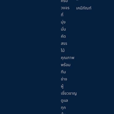
ครบ
วงจร
เคมีภัณฑ์
ที่
มุ่ง
มั่น
คัด
สรร
ไม้
คุณภาพ
พร้อม
ทีม
ช่าง
ผู้
เชี่ยวชาญ
ดูแล
ทุก