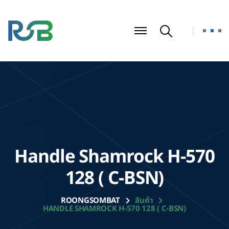
Handle Shamrock H-570
128 ( C-BSN)
ROONGSOMBAT
สินค้า
HANDLE SHAMROCK H-570 128 ( C-BSN)