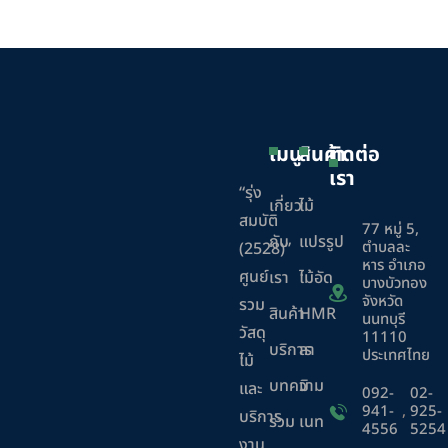
เมนู
สินค้า
ติดต่อ
เรา
“รุ่ง
เกี่ยว
ไม้
สมบัติ
77 หมู่ 5,
กับ
แปรรูป
ตำบลละ
(2528)”
หาร อำเภอ
ศูนย์
เรา
ไม้อัด
บางบัวทอง
จังหวัด
รวม
สินค้า
HMR
นนทบุรี
วัสดุ
11110
บริการ
ลา
ประเทศไทย
ไม้
บทความ
มิ
และ
092-
02-
941-
,
925-
บริการ
ร่วม
เนท
4556
5254
งาน