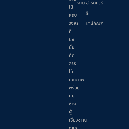
งาน
ฮาร์ดแวร์
ไม้
สี
ครบ
วงจร
เคมีภัณฑ์
ที่
มุ่ง
มั่น
คัด
สรร
ไม้
คุณภาพ
พร้อม
ทีม
ช่าง
ผู้
เชี่ยวชาญ
ดูแล