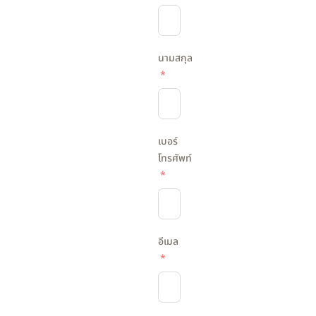
นามสกุล
เบอร์
โทรศัพท์
อีเมล