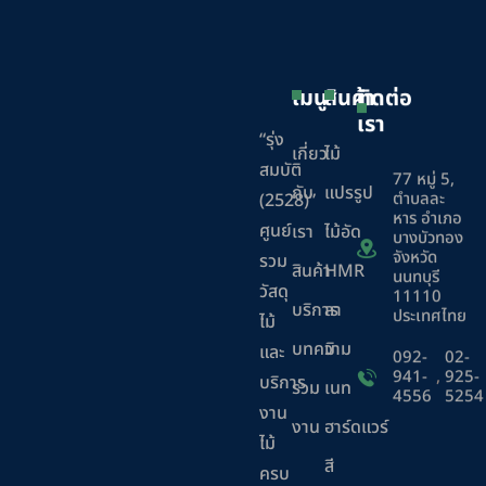
เมนู
สินค้า
ติดต่อ
เรา
“รุ่ง
เกี่ยว
ไม้
สมบัติ
77 หมู่ 5,
กับ
แปรรูป
ตำบลละ
(2528)”
หาร อำเภอ
ศูนย์
เรา
ไม้อัด
บางบัวทอง
จังหวัด
รวม
สินค้า
HMR
นนทบุรี
วัสดุ
11110
บริการ
ลา
ประเทศไทย
ไม้
บทความ
มิ
และ
092-
02-
941-
,
925-
บริการ
ร่วม
เนท
4556
5254
งาน
งาน
ฮาร์ดแวร์
ไม้
สี
ครบ