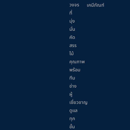
วงจร
เคมีภัณฑ์
ที่
มุ่ง
มั่น
คัด
สรร
ไม้
คุณภาพ
พร้อม
ทีม
ช่าง
ผู้
เชี่ยวชาญ
ดูแล
ทุก
ขั้น