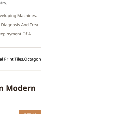
try.
eveloping Machines.
e Diagnosis And Trea
Deployment Of A
al Print Tiles
Octagon
rn Modern