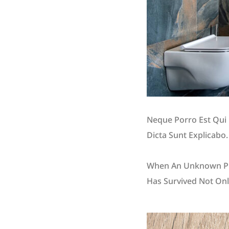
Neque Porro Est Qui 
Dicta Sunt Explicabo.
Eros. Lorem Ipsum Is
When An Unknown Pri
Has Survived Not Only
Essentially Unchanged
Eros.