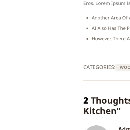
Eros. Lorem Ipsum Is
Another Area Of 
AI Also Has The 
However, There A
CATEGORIES:
WOO
2
Thoughts
Kitchen
”
Adm