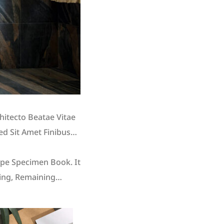
hitecto Beatae Vitae
Sed Sit Amet Finibus
try.
pe Specimen Book. It
ting, Remaining
a Sed Sit Amet Finibus