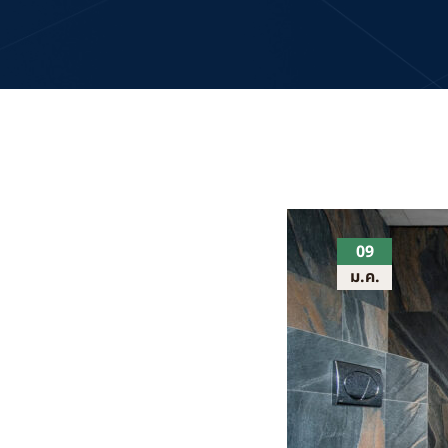
09
ม.ค.