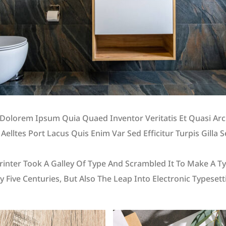
Dolorem Ipsum Quia Quaed Inventor Veritatis Et Quasi Arc
 Aelltes Port Lacus Quis Enim Var Sed Efficitur Turpis Gilla 
 Simply Dummy Text Of The Printing And Typesetting Indus
nter Took A Galley Of Type And Scrambled It To Make A Ty
 Five Centuries, But Also The Leap Into Electronic Typeset
. Aelltes Port Lacus Quis Enim Var Sed Efficitur Turpis Gill