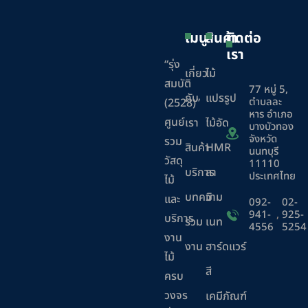
เมนู
สินค้า
ติดต่อ
เรา
“รุ่ง
เกี่ยว
ไม้
สมบัติ
77 หมู่ 5,
กับ
แปรรูป
ตำบลละ
(2528)”
หาร อำเภอ
ศูนย์
เรา
ไม้อัด
บางบัวทอง
จังหวัด
รวม
สินค้า
HMR
นนทบุรี
วัสดุ
11110
บริการ
ลา
ประเทศไทย
ไม้
บทความ
มิ
และ
092-
02-
941-
,
925-
บริการ
ร่วม
เนท
4556
5254
งาน
งาน
ฮาร์ดแวร์
ไม้
สี
ครบ
วงจร
เคมีภัณฑ์