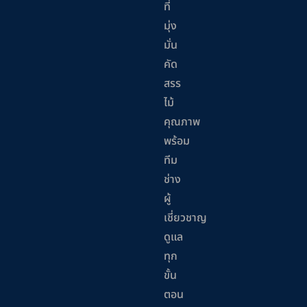
ที่
มุ่ง
มั่น
คัด
สรร
ไม้
คุณภาพ
พร้อม
ทีม
ช่าง
ผู้
เชี่ยวชาญ
ดูแล
ทุก
ขั้น
ตอน