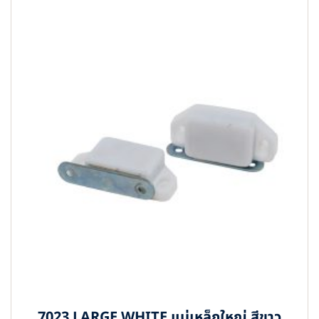
7023 LARGE WHITE แม่เหล็กใหญ่ สีขาว