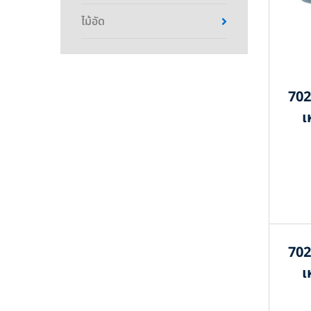
ไม้อัด
702
เ
702
เ