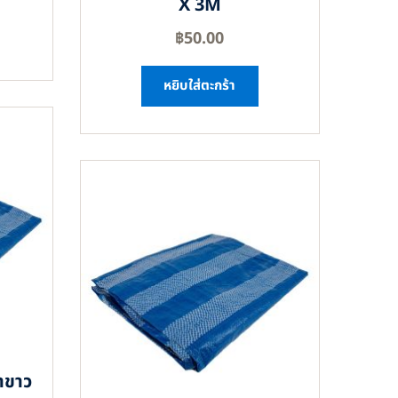
X 3M
฿
50.00
หยิบใส่ตะกร้า
าขาว