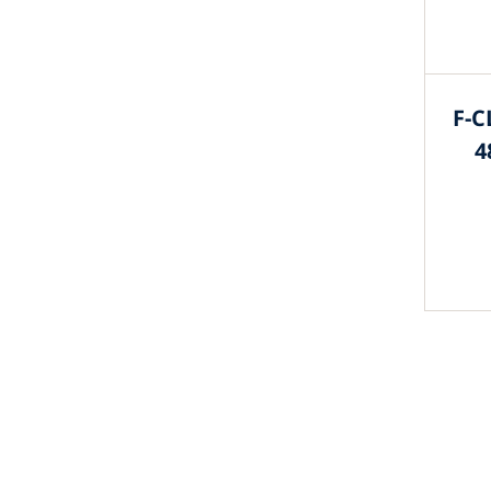
F-C
4