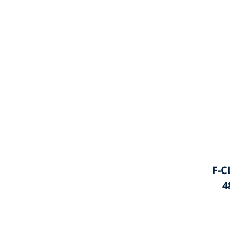
F-C
4