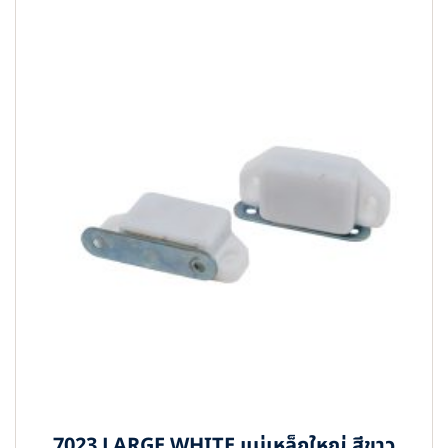
7023 LARGE WHITE แม่เหล็กใหญ่ สีขาว