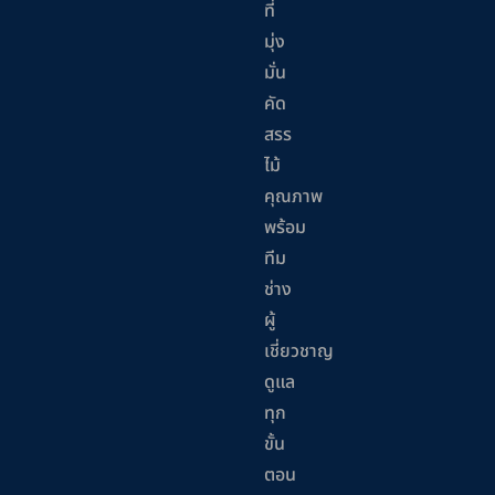
ที่
มุ่ง
มั่น
คัด
สรร
ไม้
คุณภาพ
พร้อม
ทีม
ช่าง
ผู้
เชี่ยวชาญ
ดูแล
ทุก
ขั้น
ตอน