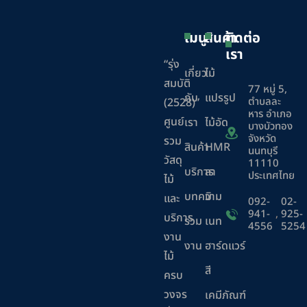
เมนู
สินค้า
ติดต่อ
เรา
“รุ่ง
เกี่ยว
ไม้
สมบัติ
77 หมู่ 5,
กับ
แปรรูป
ตำบลละ
(2528)”
หาร อำเภอ
ศูนย์
เรา
ไม้อัด
บางบัวทอง
จังหวัด
รวม
สินค้า
HMR
นนทบุรี
วัสดุ
11110
บริการ
ลา
ประเทศไทย
ไม้
บทความ
มิ
และ
092-
02-
941-
,
925-
บริการ
ร่วม
เนท
4556
5254
งาน
งาน
ฮาร์ดแวร์
ไม้
สี
ครบ
วงจร
เคมีภัณฑ์