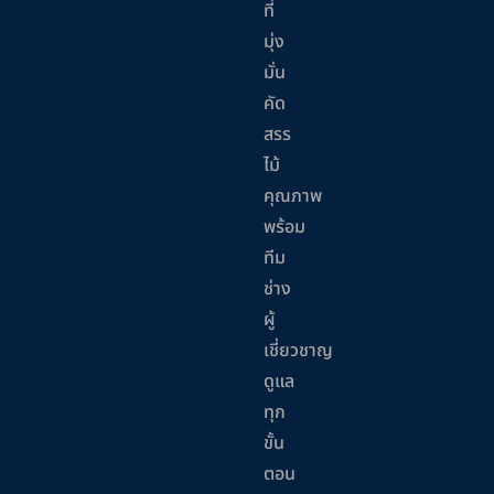
ที่
มุ่ง
มั่น
คัด
สรร
ไม้
คุณภาพ
พร้อม
ทีม
ช่าง
ผู้
เชี่ยวชาญ
ดูแล
ทุก
ขั้น
ตอน