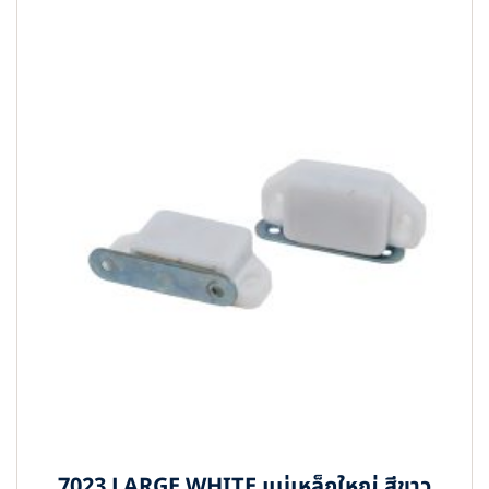
7023 LARGE WHITE แม่เหล็กใหญ่ สีขาว