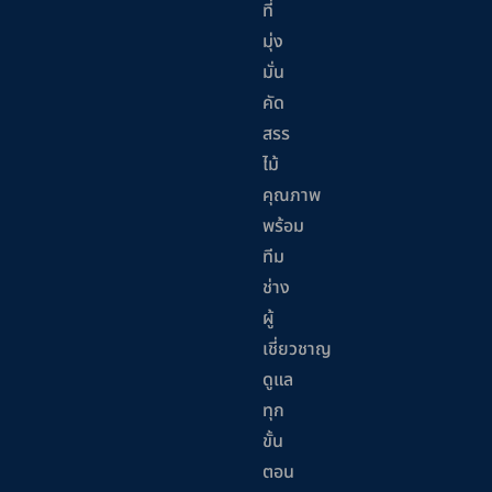
ที่
มุ่ง
มั่น
คัด
สรร
ไม้
คุณภาพ
พร้อม
ทีม
ช่าง
ผู้
เชี่ยวชาญ
ดูแล
ทุก
ขั้น
ตอน