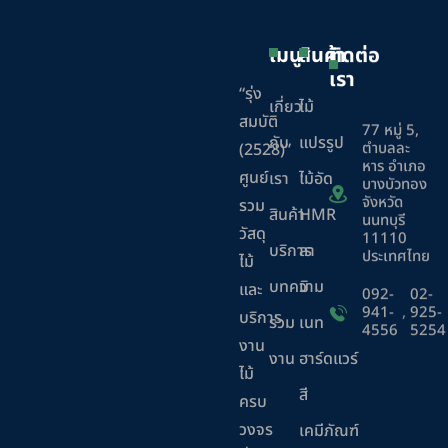
เมนู
สินค้า
ติดต่อ
เรา
“รุ่ง
เกี่ยว
ไม้
สมบัติ
77 หมู่ 5,
กับ
แปรรูป
ตำบลละ
(2528)”
หาร อำเภอ
ศูนย์
เรา
ไม้อัด
บางบัวทอง
จังหวัด
รวม
สินค้า
HMR
นนทบุรี
วัสดุ
11110
บริการ
ลา
ประเทศไทย
ไม้
บทความ
มิ
และ
092-
02-
941-
,
925-
บริการ
ร่วม
เนท
4556
5254
งาน
งาน
ฮาร์ดแวร์
ไม้
สี
ครบ
วงจร
เคมีภัณฑ์