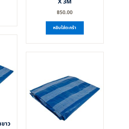
X 3M
฿
50.00
หยิบใส่ตะกร้า
าขาว