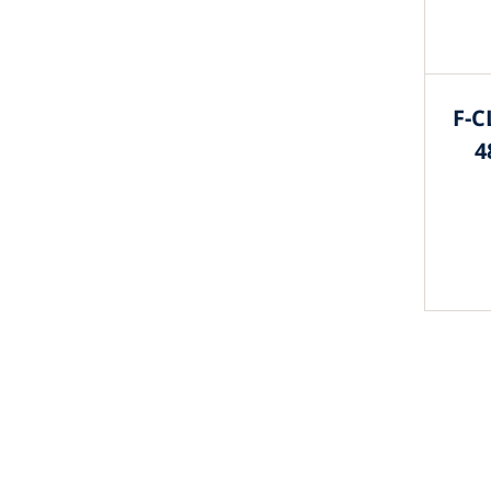
F-C
4