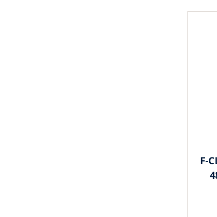
F-C
4