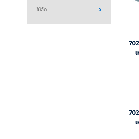
ไม้อัด
702
เ
702
เ