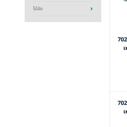
ไม้อัด
702
เ
702
เ