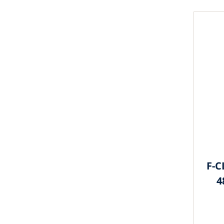
F-C
4