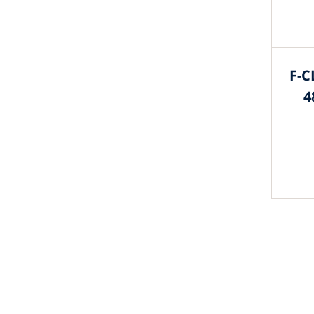
F-C
4