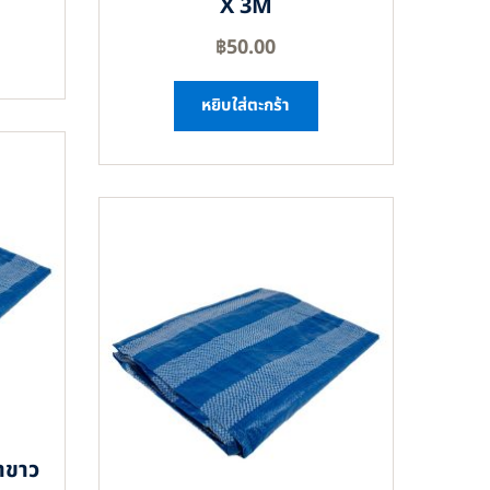
X 3M
฿
50.00
หยิบใส่ตะกร้า
าขาว