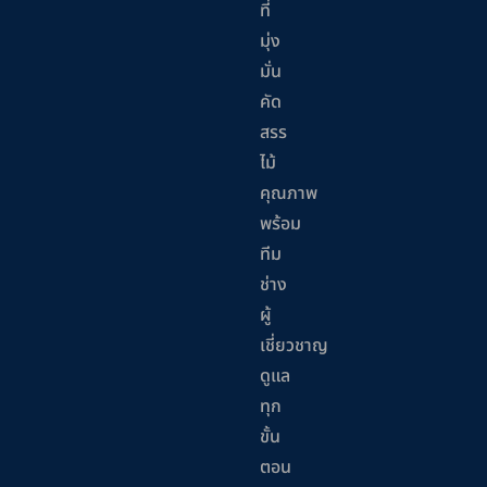
ที่
มุ่ง
มั่น
คัด
สรร
ไม้
คุณภาพ
พร้อม
ทีม
ช่าง
ผู้
เชี่ยวชาญ
ดูแล
ทุก
ขั้น
ตอน