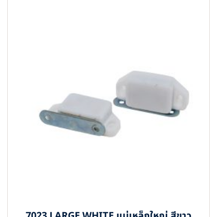
7023 LARGE WHITE แม่เหล็กใหญ่ สีขาว