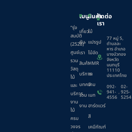
เมนู
สินค้า
ติดต่อ
เรา
“รุ่ง
เกี่ยว
ไม้
สมบัติ
77 หมู่ 5,
กับ
แปรรูป
ตำบลละ
(2528)”
หาร อำเภอ
ศูนย์
เรา
ไม้อัด
บางบัวทอง
จังหวัด
รวม
สินค้า
HMR
นนทบุรี
วัสดุ
11110
บริการ
ลา
ประเทศไทย
ไม้
บทความ
มิ
และ
092-
02-
941-
,
925-
บริการ
ร่วม
เนท
4556
5254
งาน
งาน
ฮาร์ดแวร์
ไม้
สี
ครบ
วงจร
เคมีภัณฑ์