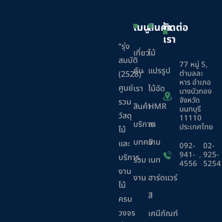
เมนู
สินค้า
ติดต่อ
เรา
“รุ่ง
เกี่ยว
ไม้
สมบัติ
77 หมู่ 5,
กับ
แปรรูป
ตำบลละ
(2528)”
หาร อำเภอ
ศูนย์
เรา
ไม้อัด
บางบัวทอง
จังหวัด
รวม
สินค้า
HMR
นนทบุรี
วัสดุ
11110
บริการ
ลา
ประเทศไทย
ไม้
บทความ
มิ
และ
092-
02-
941-
,
925-
บริการ
ร่วม
เนท
4556
5254
งาน
งาน
ฮาร์ดแวร์
ไม้
สี
ครบ
วงจร
เคมีภัณฑ์