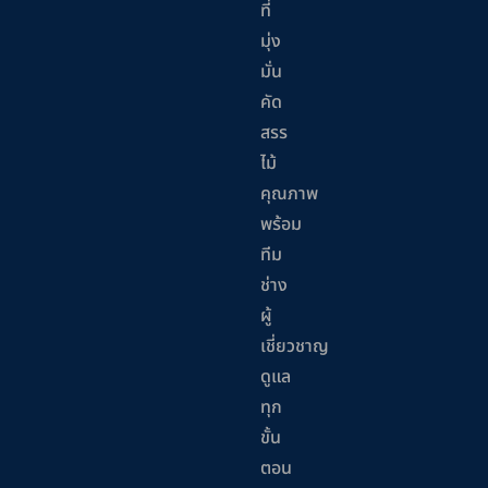
ที่
มุ่ง
มั่น
คัด
สรร
ไม้
คุณภาพ
พร้อม
ทีม
ช่าง
ผู้
เชี่ยวชาญ
ดูแล
ทุก
ขั้น
ตอน