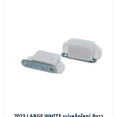
7023 LARGE WHITE แม่เหล็กใหญ่ สีขาว