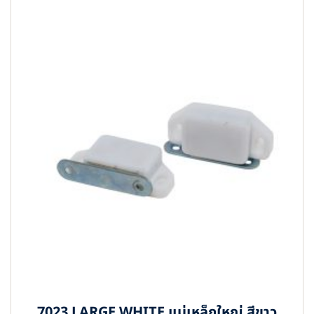
7023 LARGE WHITE แม่เหล็กใหญ่ สีขาว