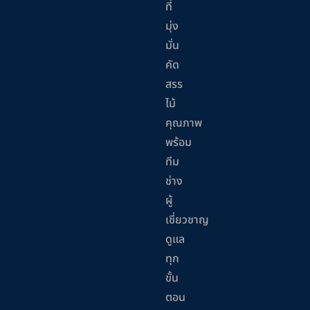
ที่
มุ่ง
มั่น
คัด
สรร
ไม้
คุณภาพ
พร้อม
ทีม
ช่าง
ผู้
เชี่ยวชาญ
ดูแล
ทุก
ขั้น
ตอน