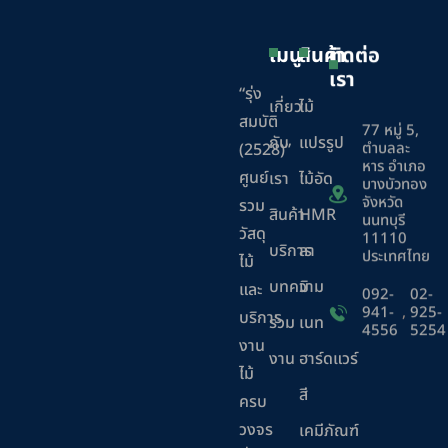
เมนู
สินค้า
ติดต่อ
เรา
“รุ่ง
เกี่ยว
ไม้
สมบัติ
77 หมู่ 5,
กับ
แปรรูป
ตำบลละ
(2528)”
หาร อำเภอ
ศูนย์
เรา
ไม้อัด
บางบัวทอง
จังหวัด
รวม
สินค้า
HMR
นนทบุรี
วัสดุ
11110
บริการ
ลา
ประเทศไทย
ไม้
บทความ
มิ
และ
092-
02-
941-
,
925-
บริการ
ร่วม
เนท
4556
5254
งาน
งาน
ฮาร์ดแวร์
ไม้
สี
ครบ
วงจร
เคมีภัณฑ์