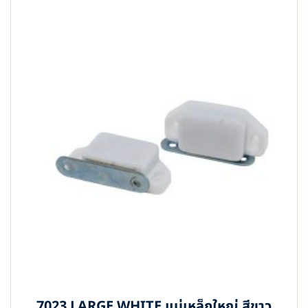
7023 LARGE WHITE แม่เหล็กใหญ่ สีขาว