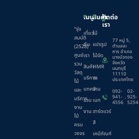
เมนู
สินค้า
ติดต่อ
เรา
“รุ่ง
เกี่ยว
ไม้
สมบัติ
77 หมู่ 5,
กับ
แปรรูป
ตำบลละ
(2528)”
หาร อำเภอ
ศูนย์
เรา
ไม้อัด
บางบัวทอง
จังหวัด
รวม
สินค้า
HMR
นนทบุรี
วัสดุ
11110
บริการ
ลา
ประเทศไทย
ไม้
บทความ
มิ
และ
092-
02-
941-
,
925-
บริการ
ร่วม
เนท
4556
5254
งาน
งาน
ฮาร์ดแวร์
ไม้
สี
ครบ
วงจร
เคมีภัณฑ์