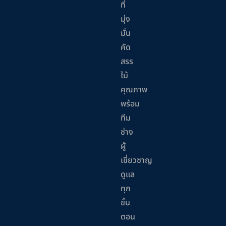
ที่
มุ่ง
มั่น
คัด
สรร
ไม้
คุณภาพ
พร้อม
ทีม
ช่าง
ผู้
เชี่ยวชาญ
ดูแล
ทุก
ขั้น
ตอน