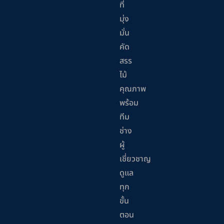
ที่
มุ่ง
มั่น
คัด
สรร
ไม้
คุณภาพ
พร้อม
ทีม
ช่าง
ผู้
เชี่ยวชาญ
ดูแล
ทุก
ขั้น
ตอน