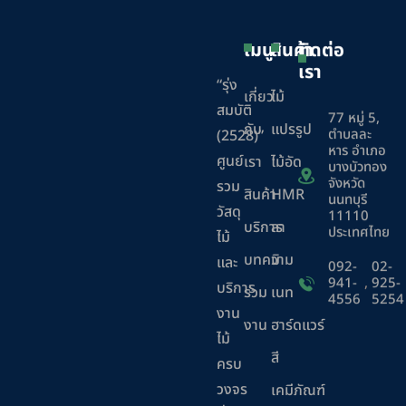
เมนู
สินค้า
ติดต่อ
เรา
“รุ่ง
เกี่ยว
ไม้
สมบัติ
77 หมู่ 5,
กับ
แปรรูป
ตำบลละ
(2528)”
หาร อำเภอ
ศูนย์
เรา
ไม้อัด
บางบัวทอง
จังหวัด
รวม
สินค้า
HMR
นนทบุรี
วัสดุ
11110
บริการ
ลา
ประเทศไทย
ไม้
บทความ
มิ
และ
092-
02-
941-
,
925-
บริการ
ร่วม
เนท
4556
5254
งาน
งาน
ฮาร์ดแวร์
ไม้
สี
ครบ
วงจร
เคมีภัณฑ์