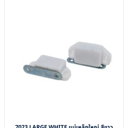
7023 LARGE WHITE แม่เหล็กใหญ่ สีขาว