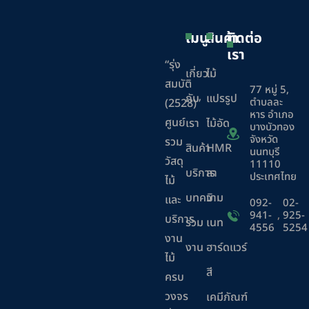
เมนู
สินค้า
ติดต่อ
เรา
“รุ่ง
เกี่ยว
ไม้
สมบัติ
77 หมู่ 5,
กับ
แปรรูป
ตำบลละ
(2528)”
หาร อำเภอ
ศูนย์
เรา
ไม้อัด
บางบัวทอง
จังหวัด
รวม
สินค้า
HMR
นนทบุรี
วัสดุ
11110
บริการ
ลา
ประเทศไทย
ไม้
บทความ
มิ
และ
092-
02-
941-
,
925-
บริการ
ร่วม
เนท
4556
5254
งาน
งาน
ฮาร์ดแวร์
ไม้
สี
ครบ
วงจร
เคมีภัณฑ์