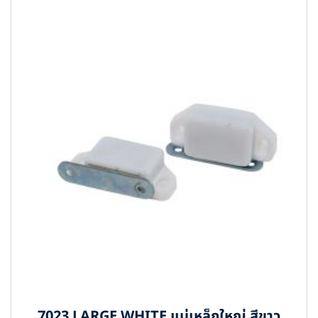
7023 LARGE WHITE แม่เหล็กใหญ่ สีขาว