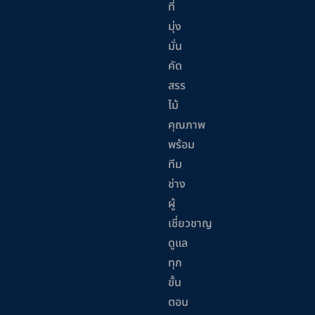
ที่
มุ่ง
มั่น
คัด
สรร
ไม้
คุณภาพ
พร้อม
ทีม
ช่าง
ผู้
เชี่ยวชาญ
ดูแล
ทุก
ขั้น
ตอน