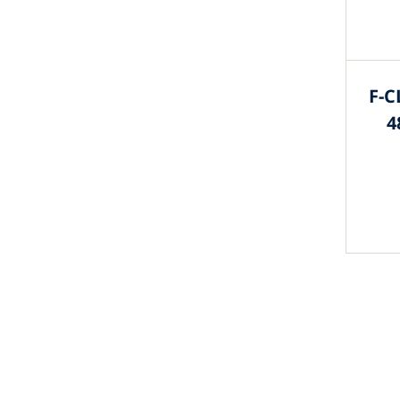
F-C
4