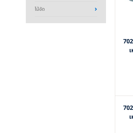
ไม้อัด
702
เ
702
เ