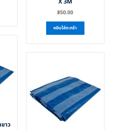
X 3M
฿
50.00
หยิบใส่ตะกร้า
าขาว