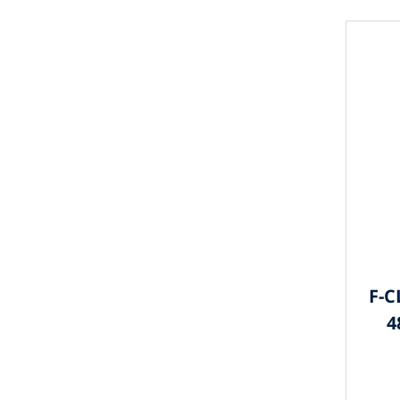
F-C
4