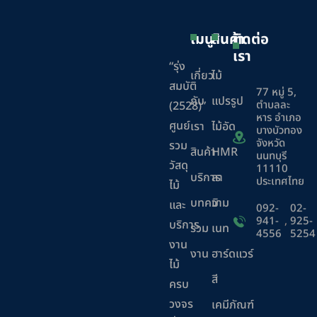
เมนู
สินค้า
ติดต่อ
เรา
“รุ่ง
เกี่ยว
ไม้
สมบัติ
77 หมู่ 5,
กับ
แปรรูป
ตำบลละ
(2528)”
หาร อำเภอ
ศูนย์
เรา
ไม้อัด
บางบัวทอง
จังหวัด
รวม
สินค้า
HMR
นนทบุรี
วัสดุ
11110
บริการ
ลา
ประเทศไทย
ไม้
บทความ
มิ
และ
092-
02-
941-
,
925-
บริการ
ร่วม
เนท
4556
5254
งาน
งาน
ฮาร์ดแวร์
ไม้
สี
ครบ
วงจร
เคมีภัณฑ์