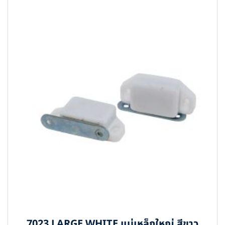
7023 LARGE WHITE แม่เหล็กใหญ่ สีขาว