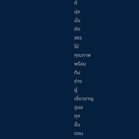
ที่
มุ่ง
มั่น
คัด
สรร
ไม้
คุณภาพ
พร้อม
ทีม
ช่าง
ผู้
เชี่ยวชาญ
ดูแล
ทุก
ขั้น
ตอน