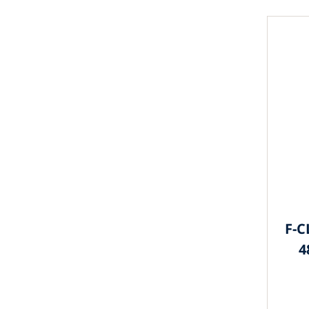
F-C
4