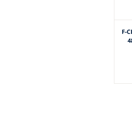
F-C
4