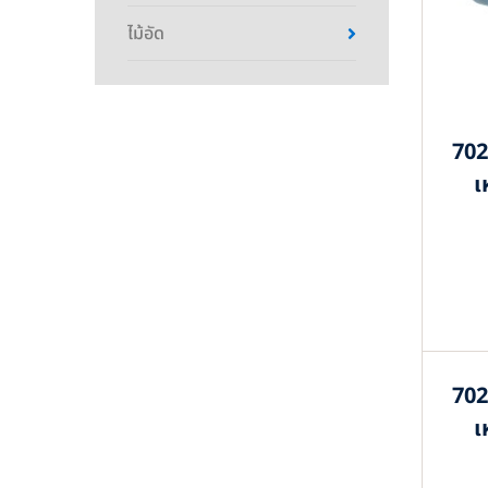
ไม้อัด
702
เ
702
เ