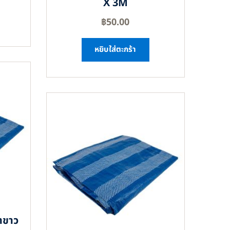
X 3M
฿
50.00
หยิบใส่ตะกร้า
าขาว