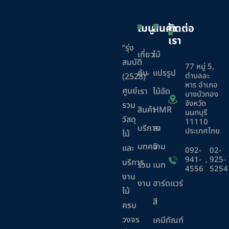
เมนู
สินค้า
ติดต่อ
เรา
“รุ่ง
เกี่ยว
ไม้
สมบัติ
77 หมู่ 5,
กับ
แปรรูป
ตำบลละ
(2528)”
หาร อำเภอ
ศูนย์
เรา
ไม้อัด
บางบัวทอง
จังหวัด
รวม
สินค้า
HMR
นนทบุรี
วัสดุ
11110
บริการ
ลา
ประเทศไทย
ไม้
บทความ
มิ
และ
092-
02-
941-
,
925-
บริการ
ร่วม
เนท
4556
5254
งาน
งาน
ฮาร์ดแวร์
ไม้
สี
ครบ
วงจร
เคมีภัณฑ์