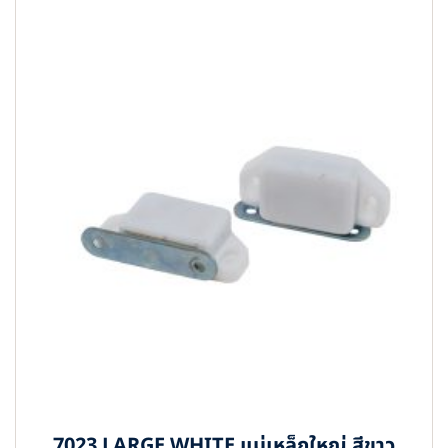
7023 LARGE WHITE แม่เหล็กใหญ่ สีขาว