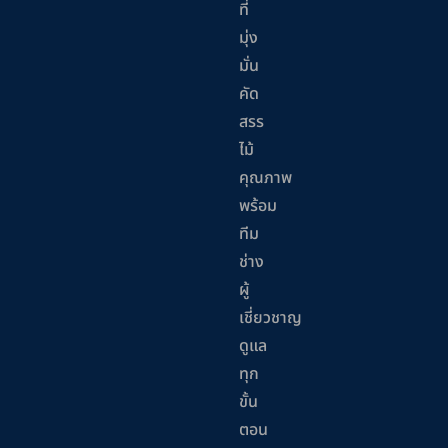
ที่
มุ่ง
มั่น
คัด
สรร
ไม้
คุณภาพ
พร้อม
ทีม
ช่าง
ผู้
เชี่ยวชาญ
ดูแล
ทุก
ขั้น
ตอน