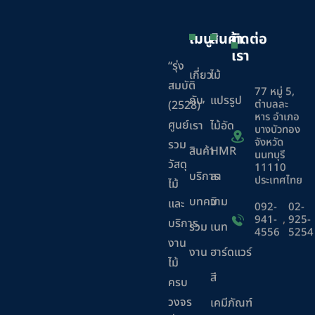
เมนู
สินค้า
ติดต่อ
เรา
“รุ่ง
เกี่ยว
ไม้
สมบัติ
77 หมู่ 5,
กับ
แปรรูป
ตำบลละ
(2528)”
หาร อำเภอ
ศูนย์
เรา
ไม้อัด
บางบัวทอง
จังหวัด
รวม
สินค้า
HMR
นนทบุรี
วัสดุ
11110
บริการ
ลา
ประเทศไทย
ไม้
บทความ
มิ
และ
092-
02-
941-
,
925-
บริการ
ร่วม
เนท
4556
5254
งาน
งาน
ฮาร์ดแวร์
ไม้
สี
ครบ
วงจร
เคมีภัณฑ์