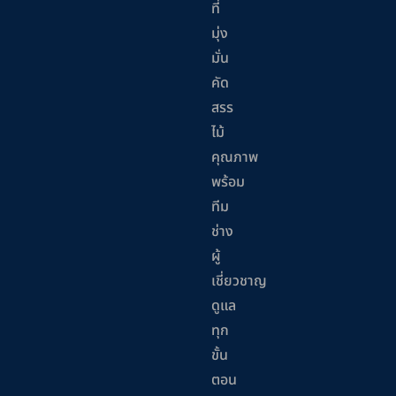
ที่
มุ่ง
มั่น
คัด
สรร
ไม้
คุณภาพ
พร้อม
ทีม
ช่าง
ผู้
เชี่ยวชาญ
ดูแล
ทุก
ขั้น
ตอน