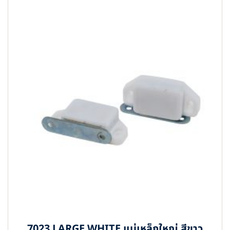
7023 LARGE WHITE แม่เหล็กใหญ่ สีขาว