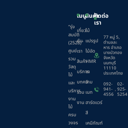
เมนู
สินค้า
ติดต่อ
เรา
“รุ่ง
เกี่ยว
ไม้
สมบัติ
77 หมู่ 5,
กับ
แปรรูป
ตำบลละ
(2528)”
หาร อำเภอ
ศูนย์
เรา
ไม้อัด
บางบัวทอง
จังหวัด
รวม
สินค้า
HMR
นนทบุรี
วัสดุ
11110
บริการ
ลา
ประเทศไทย
ไม้
บทความ
มิ
และ
092-
02-
941-
,
925-
บริการ
ร่วม
เนท
4556
5254
งาน
งาน
ฮาร์ดแวร์
ไม้
สี
ครบ
วงจร
เคมีภัณฑ์