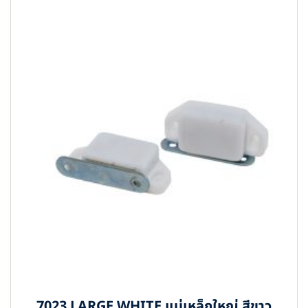
7023 LARGE WHITE แม่เหล็กใหญ่ สีขาว