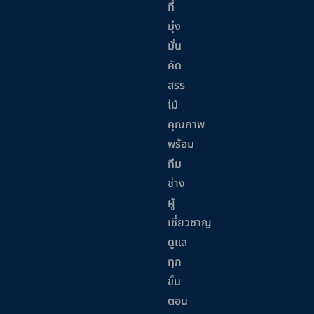
ที่
มุ่ง
มั่น
คัด
สรร
ไม้
คุณภาพ
พร้อม
ทีม
ช่าง
ผู้
เชี่ยวชาญ
ดูแล
ทุก
ขั้น
ตอน