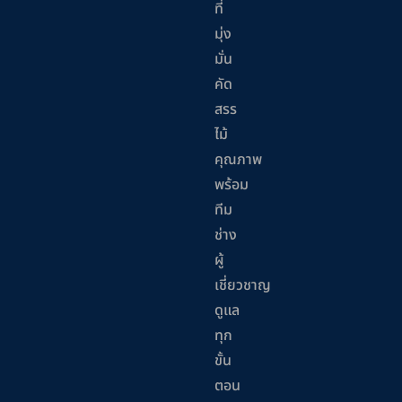
ที่
มุ่ง
มั่น
คัด
สรร
ไม้
คุณภาพ
พร้อม
ทีม
ช่าง
ผู้
เชี่ยวชาญ
ดูแล
ทุก
ขั้น
ตอน