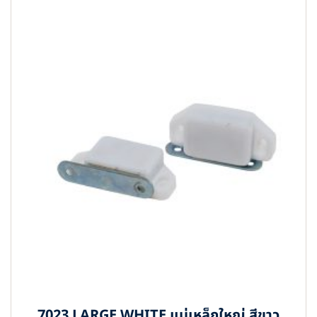
7023 LARGE WHITE แม่เหล็กใหญ่ สีขาว