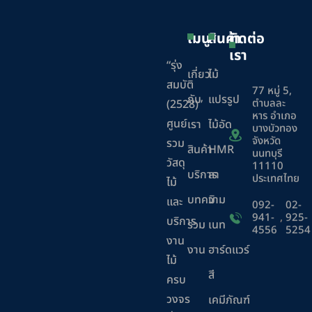
เมนู
สินค้า
ติดต่อ
เรา
“รุ่ง
เกี่ยว
ไม้
สมบัติ
77 หมู่ 5,
กับ
แปรรูป
ตำบลละ
(2528)”
หาร อำเภอ
ศูนย์
เรา
ไม้อัด
บางบัวทอง
จังหวัด
รวม
สินค้า
HMR
นนทบุรี
วัสดุ
11110
บริการ
ลา
ประเทศไทย
ไม้
บทความ
มิ
และ
092-
02-
941-
,
925-
บริการ
ร่วม
เนท
4556
5254
งาน
งาน
ฮาร์ดแวร์
ไม้
สี
ครบ
วงจร
เคมีภัณฑ์