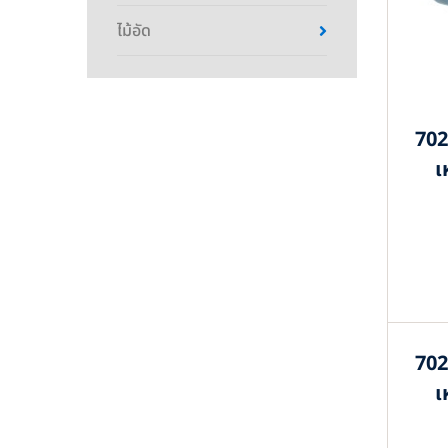
ไม้อัด
702
เ
702
เ