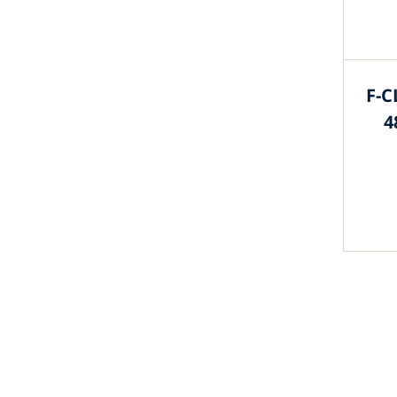
F-C
4