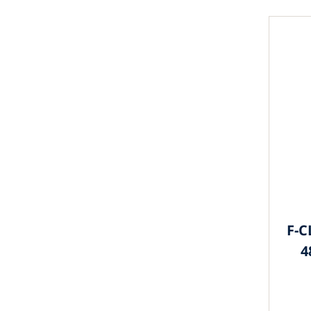
F-C
4