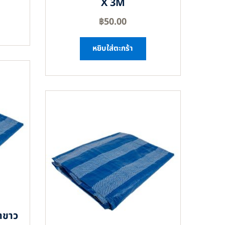
X 3M
฿
50.00
หยิบใส่ตะกร้า
าขาว