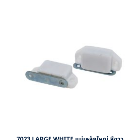
7023 LARGE WHITE แม่เหล็กใหญ่ สีขาว