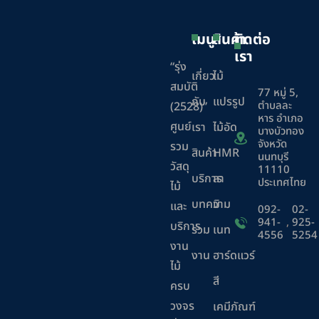
เมนู
สินค้า
ติดต่อ
เรา
“รุ่ง
เกี่ยว
ไม้
สมบัติ
77 หมู่ 5,
กับ
แปรรูป
ตำบลละ
(2528)”
หาร อำเภอ
ศูนย์
เรา
ไม้อัด
บางบัวทอง
จังหวัด
รวม
สินค้า
HMR
นนทบุรี
วัสดุ
11110
บริการ
ลา
ประเทศไทย
ไม้
บทความ
มิ
และ
092-
02-
941-
,
925-
บริการ
ร่วม
เนท
4556
5254
งาน
งาน
ฮาร์ดแวร์
ไม้
สี
ครบ
วงจร
เคมีภัณฑ์