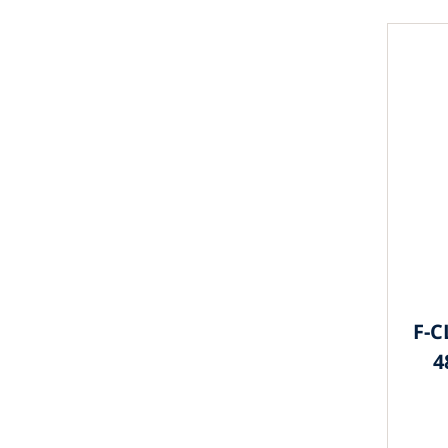
F-C
4