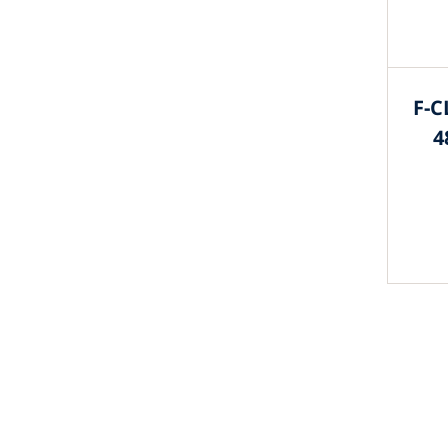
F-C
4