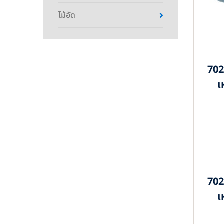
ไม้อัด
702
เ
702
เ