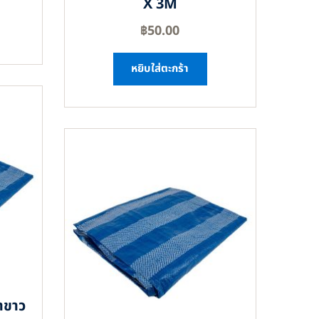
X 3M
฿
50.00
หยิบใส่ตะกร้า
าขาว