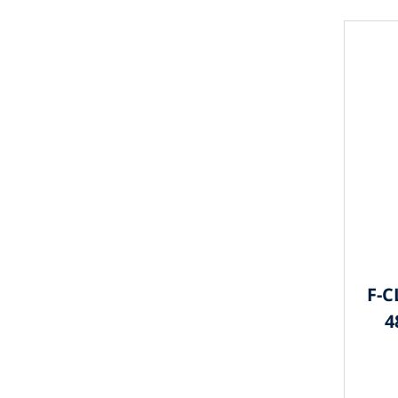
F-C
4