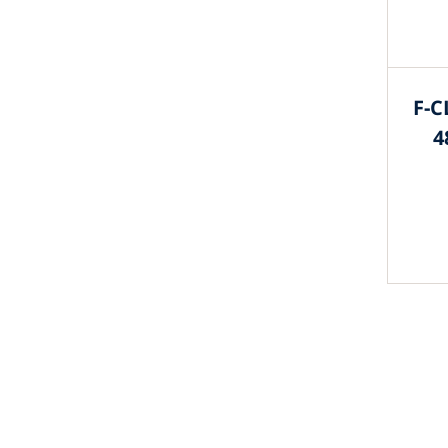
F-C
4