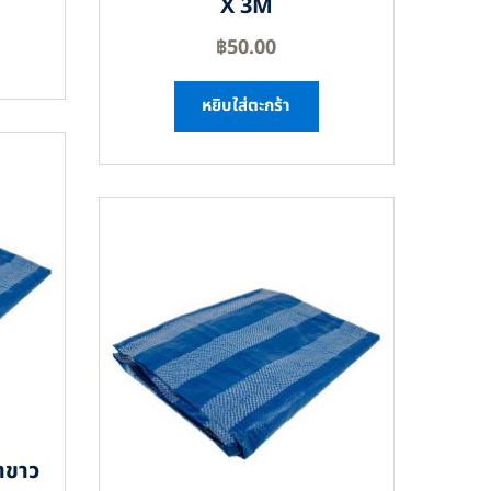
X 3M
฿
50.00
หยิบใส่ตะกร้า
าขาว