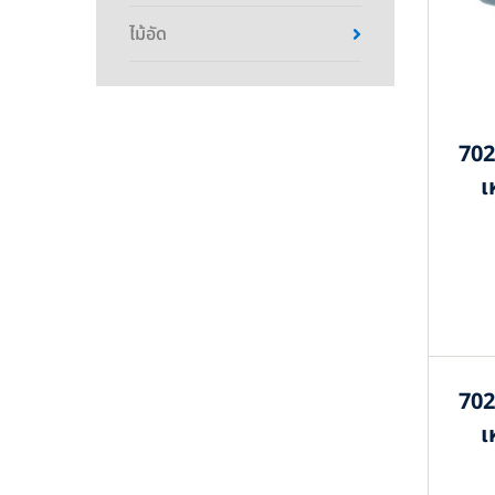
ไม้อัด
702
เ
702
เ