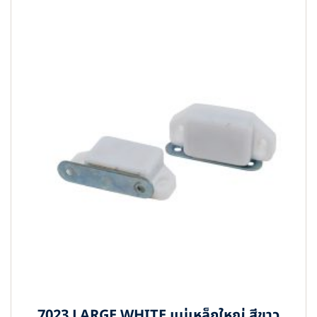
7023 LARGE WHITE แม่เหล็กใหญ่ สีขาว