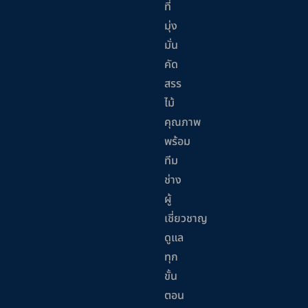
ที่
มุ่ง
มั่น
คัด
สรร
ไม้
คุณภาพ
พร้อม
ทีม
ช่าง
ผู้
เชี่ยวชาญ
ดูแล
ทุก
ขั้น
ตอน