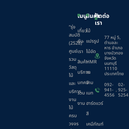
เมนู
สินค้า
ติดต่อ
เรา
“รุ่ง
เกี่ยว
ไม้
สมบัติ
77 หมู่ 5,
กับ
แปรรูป
ตำบลละ
(2528)”
หาร อำเภอ
ศูนย์
เรา
ไม้อัด
บางบัวทอง
จังหวัด
รวม
สินค้า
HMR
นนทบุรี
วัสดุ
11110
บริการ
ลา
ประเทศไทย
ไม้
บทความ
มิ
และ
092-
02-
941-
,
925-
บริการ
ร่วม
เนท
4556
5254
งาน
งาน
ฮาร์ดแวร์
ไม้
สี
ครบ
วงจร
เคมีภัณฑ์