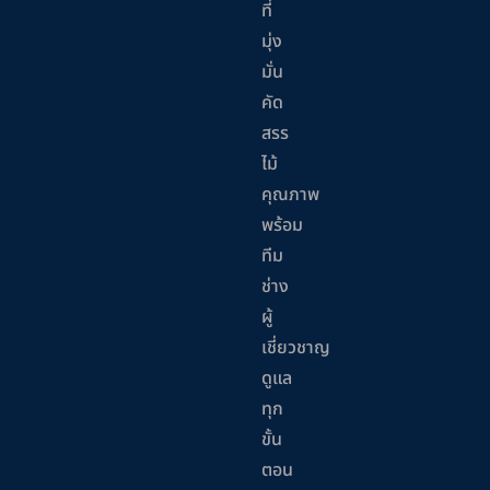
ที่
มุ่ง
มั่น
คัด
สรร
ไม้
คุณภาพ
พร้อม
ทีม
ช่าง
ผู้
เชี่ยวชาญ
ดูแล
ทุก
ขั้น
ตอน