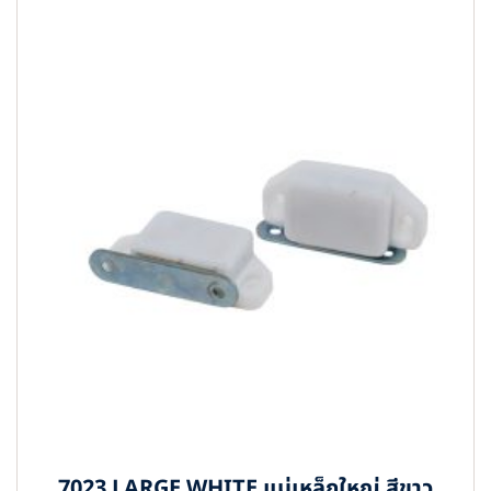
7023 LARGE WHITE แม่เหล็กใหญ่ สีขาว