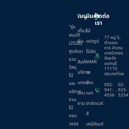
เมนู
สินค้า
ติดต่อ
เรา
“รุ่ง
เกี่ยว
ไม้
สมบัติ
77 หมู่ 5,
กับ
แปรรูป
ตำบลละ
(2528)”
หาร อำเภอ
ศูนย์
เรา
ไม้อัด
บางบัวทอง
จังหวัด
รวม
สินค้า
HMR
นนทบุรี
วัสดุ
11110
บริการ
ลา
ประเทศไทย
ไม้
บทความ
มิ
และ
092-
02-
941-
,
925-
บริการ
ร่วม
เนท
4556
5254
งาน
งาน
ฮาร์ดแวร์
ไม้
สี
ครบ
วงจร
เคมีภัณฑ์