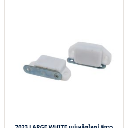
7023 LARGE WHITE แม่เหล็กใหญ่ สีขาว