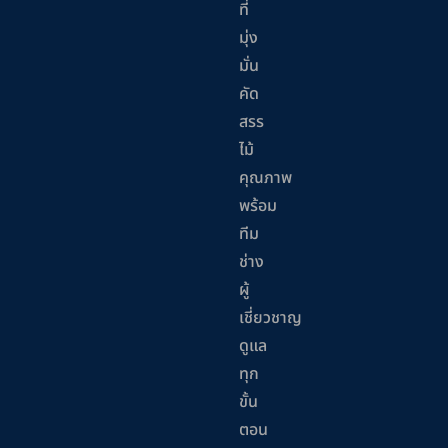
ที่
มุ่ง
มั่น
คัด
สรร
ไม้
คุณภาพ
พร้อม
ทีม
ช่าง
ผู้
เชี่ยวชาญ
ดูแล
ทุก
ขั้น
ตอน