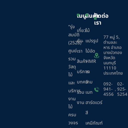
เมนู
สินค้า
ติดต่อ
เรา
“รุ่ง
เกี่ยว
ไม้
สมบัติ
77 หมู่ 5,
กับ
แปรรูป
ตำบลละ
(2528)”
หาร อำเภอ
ศูนย์
เรา
ไม้อัด
บางบัวทอง
จังหวัด
รวม
สินค้า
HMR
นนทบุรี
วัสดุ
11110
บริการ
ลา
ประเทศไทย
ไม้
บทความ
มิ
และ
092-
02-
941-
,
925-
บริการ
ร่วม
เนท
4556
5254
งาน
งาน
ฮาร์ดแวร์
ไม้
สี
ครบ
วงจร
เคมีภัณฑ์