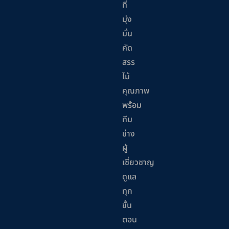
ที่
มุ่ง
มั่น
คัด
สรร
ไม้
คุณภาพ
พร้อม
ทีม
ช่าง
ผู้
เชี่ยวชาญ
ดูแล
ทุก
ขั้น
ตอน