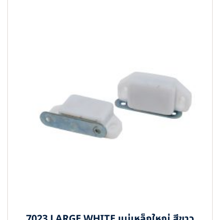
7023 LARGE WHITE แม่เหล็กใหญ่ สีขาว