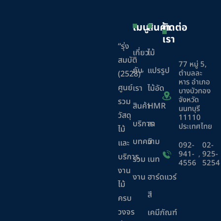
เมนู
สินค้า
ติดต่อ
เรา
“รุ่ง
เกี่ยว
ไม้
สมบัติ
77 หมู่ 5,
กับ
แปรรูป
ตำบลละ
(2528)”
หาร อำเภอ
ศูนย์
เรา
ไม้อัด
บางบัวทอง
จังหวัด
รวม
สินค้า
HMR
นนทบุรี
วัสดุ
11110
บริการ
ลา
ประเทศไทย
ไม้
บทความ
มิ
และ
092-
02-
941-
,
925-
บริการ
ร่วม
เนท
4556
5254
งาน
งาน
ฮาร์ดแวร์
ไม้
สี
ครบ
วงจร
เคมีภัณฑ์