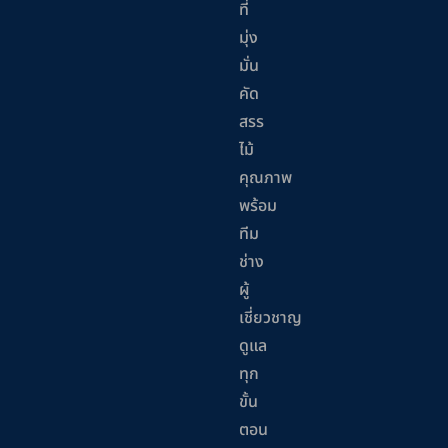
ที่
มุ่ง
มั่น
คัด
สรร
ไม้
คุณภาพ
พร้อม
ทีม
ช่าง
ผู้
เชี่ยวชาญ
ดูแล
ทุก
ขั้น
ตอน