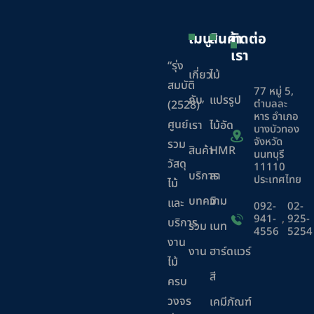
เมนู
สินค้า
ติดต่อ
เรา
“รุ่ง
เกี่ยว
ไม้
สมบัติ
77 หมู่ 5,
กับ
แปรรูป
ตำบลละ
(2528)”
หาร อำเภอ
ศูนย์
เรา
ไม้อัด
บางบัวทอง
จังหวัด
รวม
สินค้า
HMR
นนทบุรี
วัสดุ
11110
บริการ
ลา
ประเทศไทย
ไม้
บทความ
มิ
และ
092-
02-
941-
,
925-
บริการ
ร่วม
เนท
4556
5254
งาน
งาน
ฮาร์ดแวร์
ไม้
สี
ครบ
วงจร
เคมีภัณฑ์