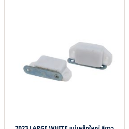
7023 LARGE WHITE แม่เหล็กใหญ่ สีขาว