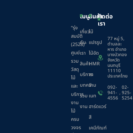
เมนู
สินค้า
ติดต่อ
เรา
“รุ่ง
เกี่ยว
ไม้
สมบัติ
77 หมู่ 5,
กับ
แปรรูป
ตำบลละ
(2528)”
หาร อำเภอ
ศูนย์
เรา
ไม้อัด
บางบัวทอง
จังหวัด
รวม
สินค้า
HMR
นนทบุรี
วัสดุ
11110
บริการ
ลา
ประเทศไทย
ไม้
บทความ
มิ
และ
092-
02-
941-
,
925-
บริการ
ร่วม
เนท
4556
5254
งาน
งาน
ฮาร์ดแวร์
ไม้
สี
ครบ
วงจร
เคมีภัณฑ์