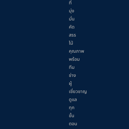
ที่
มุ่ง
มั่น
คัด
สรร
ไม้
คุณภาพ
พร้อม
ทีม
ช่าง
ผู้
เชี่ยวชาญ
ดูแล
ทุก
ขั้น
ตอน