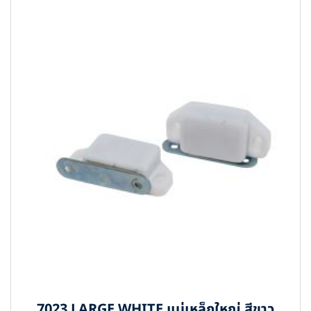
7023 LARGE WHITE แม่เหล็กใหญ่ สีขาว