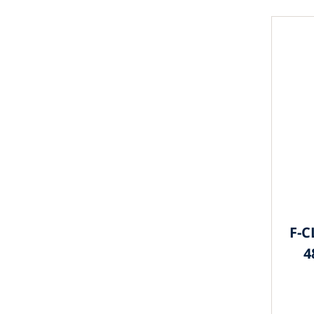
F-C
4