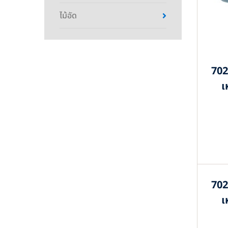
ไม้อัด
702
เ
702
เ