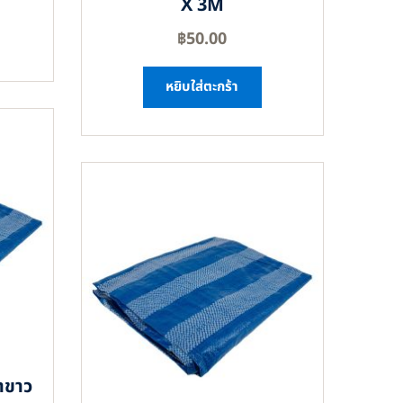
X 3M
฿
50.00
หยิบใส่ตะกร้า
าขาว