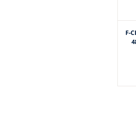
F-C
4