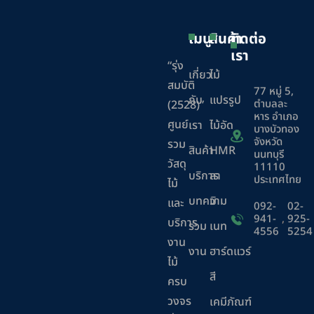
เมนู
สินค้า
ติดต่อ
เรา
“รุ่ง
เกี่ยว
ไม้
สมบัติ
77 หมู่ 5,
กับ
แปรรูป
ตำบลละ
(2528)”
หาร อำเภอ
ศูนย์
เรา
ไม้อัด
บางบัวทอง
จังหวัด
รวม
สินค้า
HMR
นนทบุรี
วัสดุ
11110
บริการ
ลา
ประเทศไทย
ไม้
บทความ
มิ
และ
092-
02-
941-
,
925-
บริการ
ร่วม
เนท
4556
5254
งาน
งาน
ฮาร์ดแวร์
ไม้
สี
ครบ
วงจร
เคมีภัณฑ์