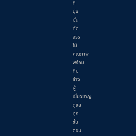
ที่
มุ่ง
มั่น
คัด
สรร
ไม้
คุณภาพ
พร้อม
ทีม
ช่าง
ผู้
เชี่ยวชาญ
ดูแล
ทุก
ขั้น
ตอน