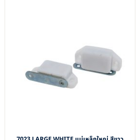
7023 LARGE WHITE แม่เหล็กใหญ่ สีขาว