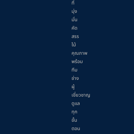
ที่
มุ่ง
มั่น
คัด
สรร
ไม้
คุณภาพ
พร้อม
ทีม
ช่าง
ผู้
เชี่ยวชาญ
ดูแล
ทุก
ขั้น
ตอน