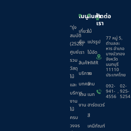
เมนู
สินค้า
ติดต่อ
เรา
“รุ่ง
เกี่ยว
ไม้
สมบัติ
77 หมู่ 5,
กับ
แปรรูป
ตำบลละ
(2528)”
หาร อำเภอ
ศูนย์
เรา
ไม้อัด
บางบัวทอง
จังหวัด
รวม
สินค้า
HMR
นนทบุรี
วัสดุ
11110
บริการ
ลา
ประเทศไทย
ไม้
บทความ
มิ
และ
092-
02-
941-
,
925-
บริการ
ร่วม
เนท
4556
5254
งาน
งาน
ฮาร์ดแวร์
ไม้
สี
ครบ
วงจร
เคมีภัณฑ์