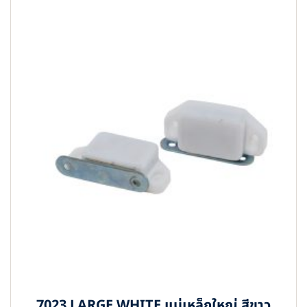
7023 LARGE WHITE แม่เหล็กใหญ่ สีขาว