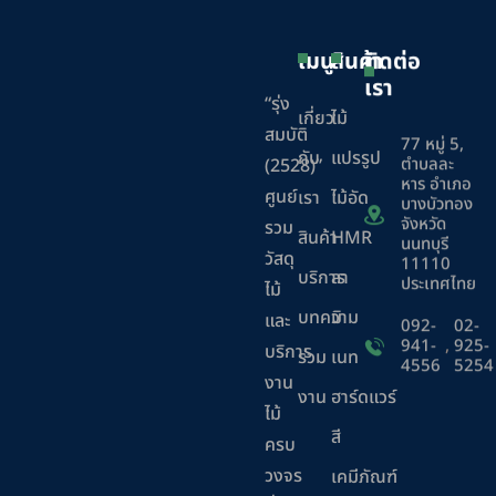
เมนู
สินค้า
ติดต่อ
เรา
“รุ่ง
เกี่ยว
ไม้
สมบัติ
77 หมู่ 5,
กับ
แปรรูป
ตำบลละ
(2528)”
หาร อำเภอ
ศูนย์
เรา
ไม้อัด
บางบัวทอง
จังหวัด
รวม
สินค้า
HMR
นนทบุรี
วัสดุ
11110
บริการ
ลา
ประเทศไทย
ไม้
บทความ
มิ
และ
092-
02-
941-
,
925-
บริการ
ร่วม
เนท
4556
5254
งาน
งาน
ฮาร์ดแวร์
ไม้
สี
ครบ
วงจร
เคมีภัณฑ์