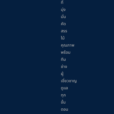
ที่
มุ่ง
มั่น
คัด
สรร
ไม้
คุณภาพ
พร้อม
ทีม
ช่าง
ผู้
เชี่ยวชาญ
ดูแล
ทุก
ขั้น
ตอน