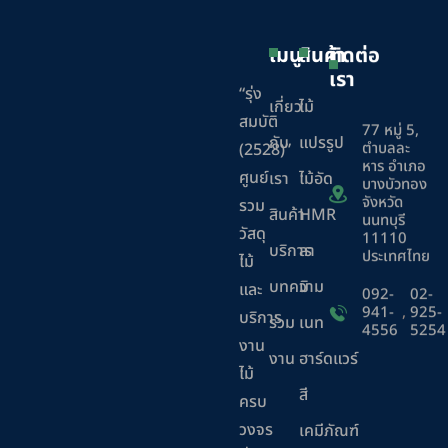
เมนู
สินค้า
ติดต่อ
เรา
“รุ่ง
เกี่ยว
ไม้
สมบัติ
77 หมู่ 5,
กับ
แปรรูป
ตำบลละ
(2528)”
หาร อำเภอ
ศูนย์
เรา
ไม้อัด
บางบัวทอง
จังหวัด
รวม
สินค้า
HMR
นนทบุรี
วัสดุ
11110
บริการ
ลา
ประเทศไทย
ไม้
บทความ
มิ
และ
092-
02-
941-
,
925-
บริการ
ร่วม
เนท
4556
5254
งาน
งาน
ฮาร์ดแวร์
ไม้
สี
ครบ
วงจร
เคมีภัณฑ์