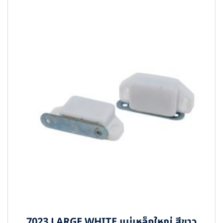
7023 LARGE WHITE แม่เหล็กใหญ่ สีขาว