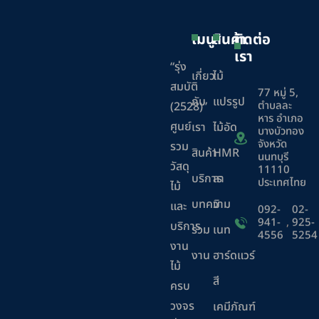
เมนู
สินค้า
ติดต่อ
เรา
“รุ่ง
เกี่ยว
ไม้
สมบัติ
77 หมู่ 5,
กับ
แปรรูป
ตำบลละ
(2528)”
หาร อำเภอ
ศูนย์
เรา
ไม้อัด
บางบัวทอง
จังหวัด
รวม
สินค้า
HMR
นนทบุรี
วัสดุ
11110
บริการ
ลา
ประเทศไทย
ไม้
บทความ
มิ
และ
092-
02-
941-
,
925-
บริการ
ร่วม
เนท
4556
5254
งาน
งาน
ฮาร์ดแวร์
ไม้
สี
ครบ
วงจร
เคมีภัณฑ์