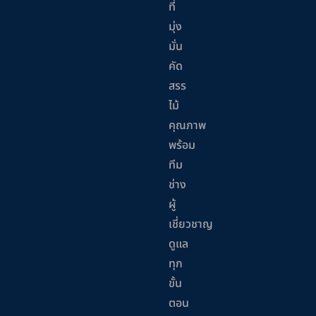
ที่
มุ่ง
มั่น
คัด
สรร
ไม้
คุณภาพ
พร้อม
ทีม
ช่าง
ผู้
เชี่ยวชาญ
ดูแล
ทุก
ขั้น
ตอน