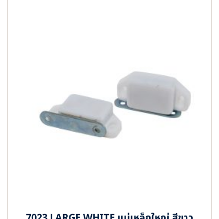
7023 LARGE WHITE แม่เหล็กใหญ่ สีขาว