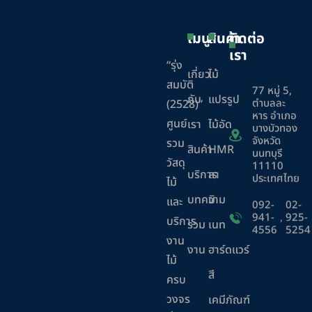
เมนู
สินค้า
ติดต่อ
เรา
“รุ่ง
เกี่ยว
ไม้
สมบัติ
77 หมู่ 5,
กับ
แปรรูป
ตำบลละ
(2528)”
หาร อำเภอ
ศูนย์
เรา
ไม้อัด
บางบัวทอง
จังหวัด
รวม
สินค้า
HMR
นนทบุรี
วัสดุ
11110
บริการ
ลา
ประเทศไทย
ไม้
บทความ
มิ
และ
092-
02-
941-
,
925-
บริการ
ร่วม
เนท
4556
5254
งาน
งาน
ฮาร์ดแวร์
ไม้
สี
ครบ
วงจร
เคมีภัณฑ์