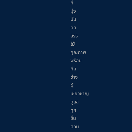
ที่
มุ่ง
มั่น
คัด
สรร
ไม้
คุณภาพ
พร้อม
ทีม
ช่าง
ผู้
เชี่ยวชาญ
ดูแล
ทุก
ขั้น
ตอน