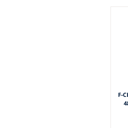
F-C
4