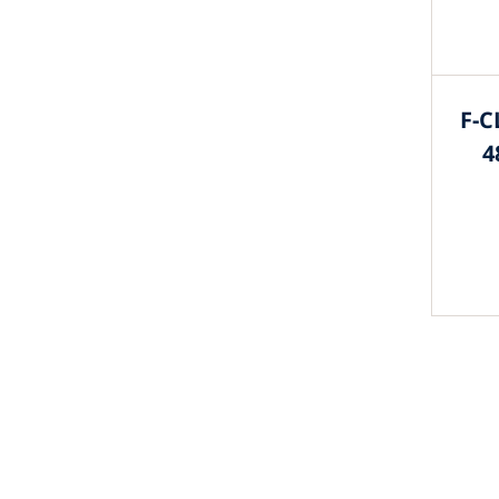
F-C
4