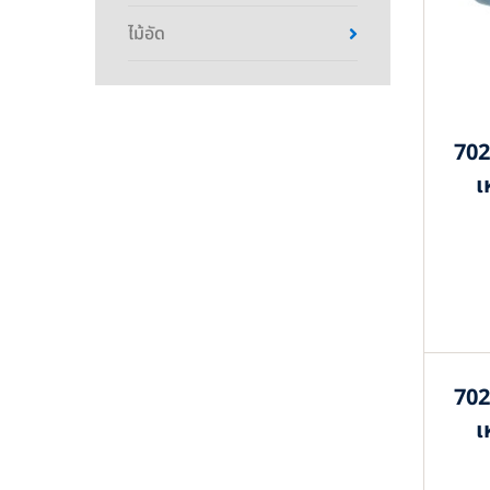
ไม้อัด
702
เ
702
เ