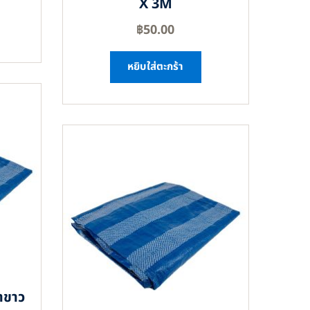
X 3M
฿
50.00
หยิบใส่ตะกร้า
าขาว