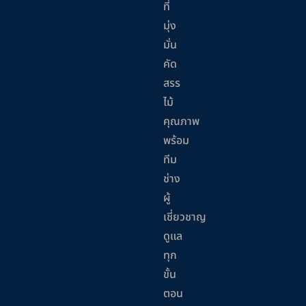
ที่
มุ่ง
มั่น
คัด
สรร
ไม้
คุณภาพ
พร้อม
ทีม
ช่าง
ผู้
เชี่ยวชาญ
ดูแล
ทุก
ขั้น
ตอน