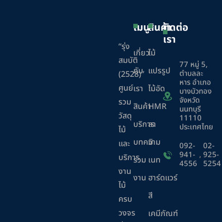
เมนู
สินค้า
ติดต่อ
เรา
“รุ่ง
เกี่ยว
ไม้
สมบัติ
77 หมู่ 5,
กับ
แปรรูป
ตำบลละ
(2528)”
หาร อำเภอ
ศูนย์
เรา
ไม้อัด
บางบัวทอง
จังหวัด
รวม
สินค้า
HMR
นนทบุรี
วัสดุ
11110
บริการ
ลา
ประเทศไทย
ไม้
บทความ
มิ
และ
092-
02-
941-
,
925-
บริการ
ร่วม
เนท
4556
5254
งาน
งาน
ฮาร์ดแวร์
ไม้
สี
ครบ
วงจร
เคมีภัณฑ์