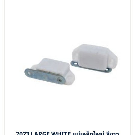
7023 LARGE WHITE แม่เหล็กใหญ่ สีขาว